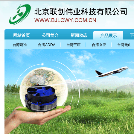
网站首页
公司简介
新闻动态
下
产品展示
台湾建准
台湾ADDA
台湾三巨
台湾玄亚
台湾元山